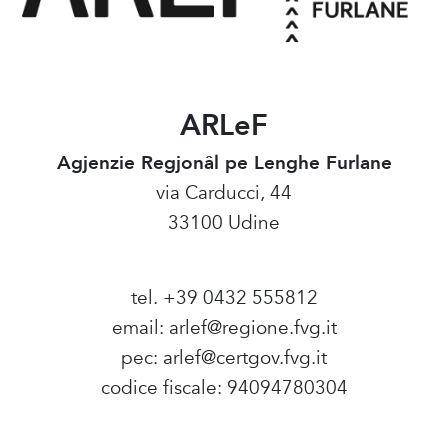
ARLeF
Agjenzie Regjonâl pe Lenghe Furlane
via Carducci, 44
33100 Udine
tel. +39 0432 555812
email:
arlef@regione.fvg.it
pec:
arlef@certgov.fvg.it
codice fiscale: 94094780304
Amministrazione Trasparente