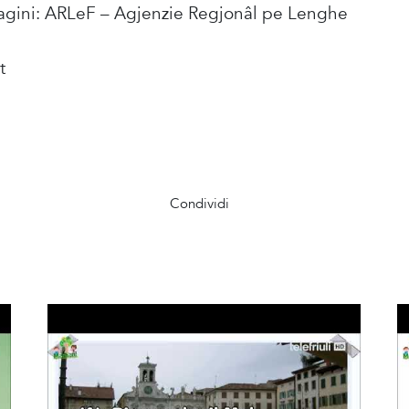
magini: ARLeF – Agjenzie Regjonâl pe Lenghe
t
Condividi