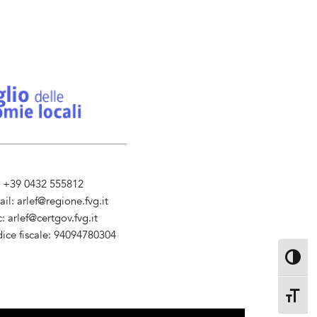
l. +39 0432 555812
ail:
arlef@regione.fvg.it
c:
arlef@certgov.fvg.it
dice fiscale: 94094780304
ministrazione Trasparente
Attiva/d
Attiva/