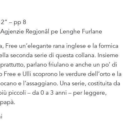
 2” – pp 8
 – Agjenzie Regjonâl pe Lenghe Furlane
a, Free un’elegante rana inglese e la formica
ella seconda serie di questa collana. Insieme
prattutto, parlano friulano e anche un po’ di
o Free e Ulli scoprono le verdure dell’orto e la
giocano e l’assaggiano. Una serie, costituita da
 più piccoli – da 0 a 3 anni – per leggere,
 papà.
i