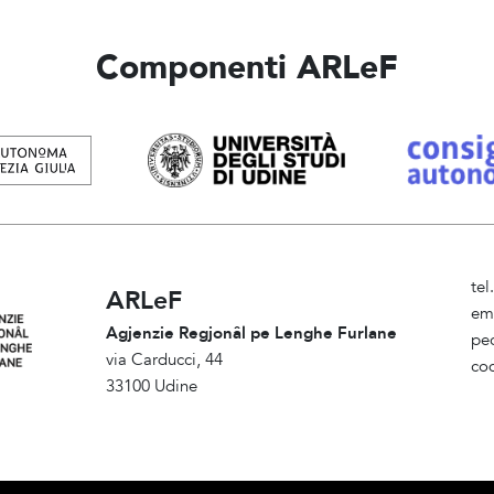
Componenti ARLeF
te
ARLeF
em
Agjenzie Regjonâl pe Lenghe Furlane
pe
via Carducci, 44
co
33100 Udine
Am