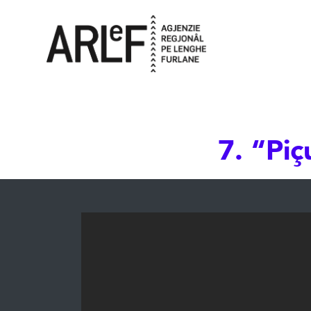
7. “Piç