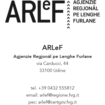
ARLeF
Agjenzie Regjonâl pe Lenghe Furlane
via Carducci, 44
33100 Udine
tel. +39 0432 555812
email:
arlef@regione.fvg.it
pec:
arlef@certgov.fvg.it