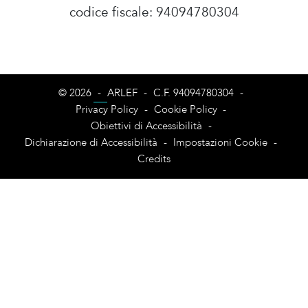
codice fiscale: 94094780304
Amministrazione Trasparente
© 2026
-
ARLEF
-
C.F. 94094780304
-
Privacy Policy
-
Cookie Policy
-
Obiettivi di Accessibilità
-
Dichiarazione di Accessibilità
-
Impostazioni Cookie
-
Credits