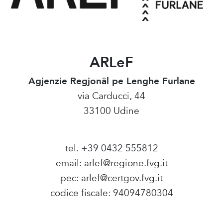
ARLeF
Agjenzie Regjonâl pe Lenghe Furlane
via Carducci, 44
33100 Udine
tel. +39 0432 555812
email:
arlef@regione.fvg.it
pec:
arlef@certgov.fvg.it
codice fiscale: 94094780304
Amministrazione Trasparente