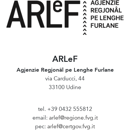
ARLeF
Agjenzie Regjonâl pe Lenghe Furlane
via Carducci, 44
33100 Udine
tel. +39 0432 555812
email:
arlef@regione.fvg.it
pec:
arlef@certgov.fvg.it