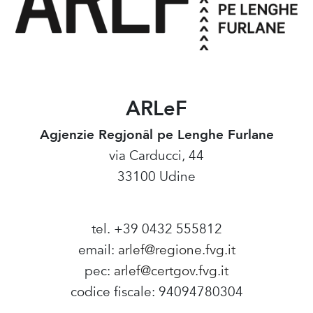
ARLeF
Agjenzie Regjonâl pe Lenghe Furlane
via Carducci, 44
33100 Udine
tel. +39 0432 555812
email:
arlef@regione.fvg.it
pec:
arlef@certgov.fvg.it
codice fiscale: 94094780304
Amministrazione Trasparente