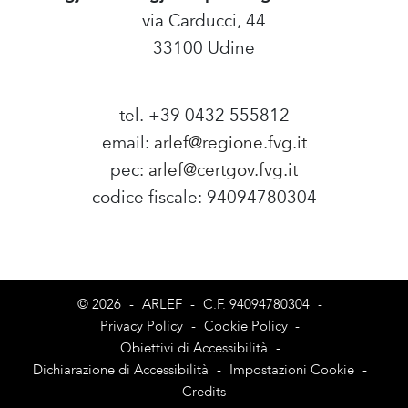
via Carducci, 44
33100 Udine
tel. +39 0432 555812
email:
arlef@regione.fvg.it
pec:
arlef@certgov.fvg.it
codice fiscale: 94094780304
Amministrazione Trasparente
© 2026
-
ARLEF
-
C.F. 94094780304
-
Privacy Policy
-
Cookie Policy
-
Obiettivi di Accessibilità
-
Dichiarazione di Accessibilità
-
Impostazioni Cookie
-
Credits