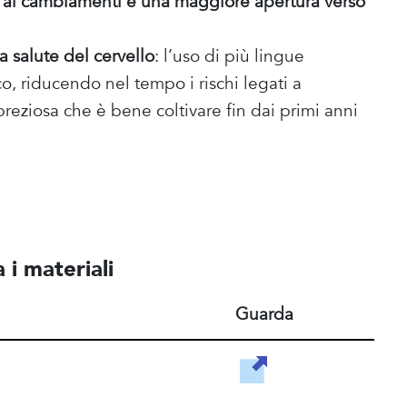
o ai cambiamenti e una maggiore apertura verso
la salute del cervello
: l’uso di più lingue
o, riducendo nel tempo i rischi legati a
reziosa che è bene coltivare fin dai primi anni
 i materiali
Guarda