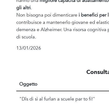
hanno una
migliore capacità di adattament
gli altri
.
Non bisogna poi dimenticare
i benefici per 
contribuisce a mantenerlo giovane ed elastic
demenza e Alzheimer. Una risorsa cognitiva p
di scuola.
13/01/2026
Consulta
Oggetto
"Dîs di sì al furlan a scuele par to fi!"