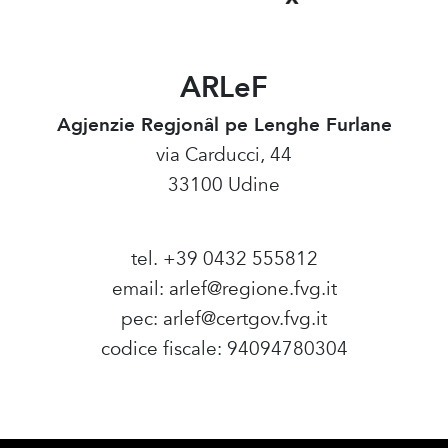
ARLeF
Agjenzie Regjonâl pe Lenghe Furlane
via Carducci, 44
33100 Udine
tel. +39 0432 555812
email:
arlef@regione.fvg.it
pec:
arlef@certgov.fvg.it
codice fiscale: 94094780304
Amministrazione Trasparente