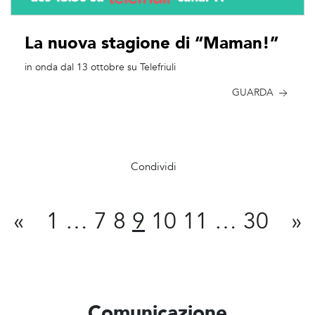
La nuova stagione di “Maman!”
in onda dal 13 ottobre su Telefriuli
GUARDA
Condividi
«
1
…
7
8
9
10
11
…
30
»
Comunicazione