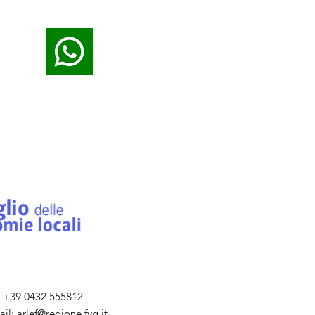
l. +39 0432 555812
ail:
arlef@regione.fvg.it