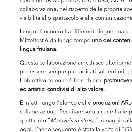
Con il rinnovato protocollo d’intesa, ARLeF 
collaborazione, nel rispetto delle proprie spec
visibilità allo spettacolo e alla comunicazione 
Luogo d’incontro fra differenti lingue, ma a
Mittelfest è da lungo tempo
uno dei contenit
lingua friulana
.
Questa collaborazione arricchisce ulteriorment
per essere sempre più radicati sul territorio
L’obiettivo comune è ben chiaro:
promuovere 
ed artistici condivisi di alto valore
.
È infatti lungo l’elenco delle
produzioni ARLe
collaborazione. Per citare solo alcune fra le 
spettacolo “
Maraveis in sfrese
“, omaggio alla
oggi. L’anno seguente è stata la volta di “
Gi