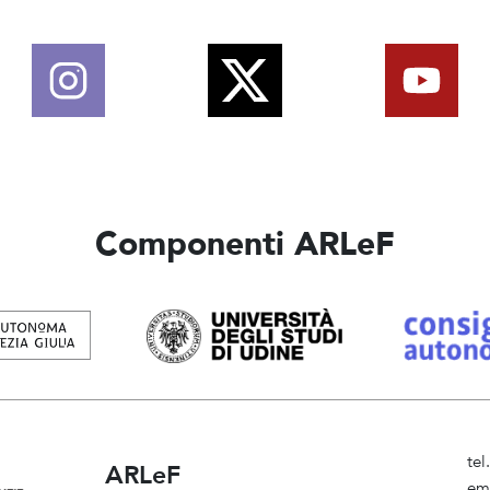
Componenti ARLeF
te
ARLeF
em