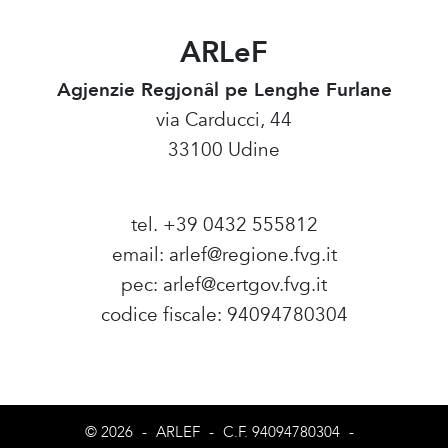
ARLeF
Agjenzie Regjonâl pe Lenghe Furlane
via Carducci, 44
33100 Udine
tel. +39 0432 555812
email:
arlef@regione.fvg.it
pec:
arlef@certgov.fvg.it
codice fiscale: 94094780304
Amministrazione Trasparente
© 2026
-
ARLEF
-
C.F. 94094780304
-