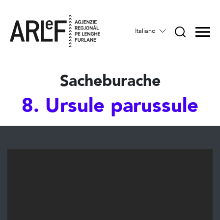
Italiano
Sacheburache
8. Ursule parussule