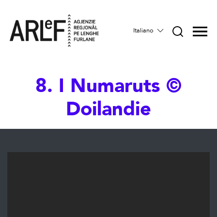
Italiano
8. I Numaruts ©
Doilandie