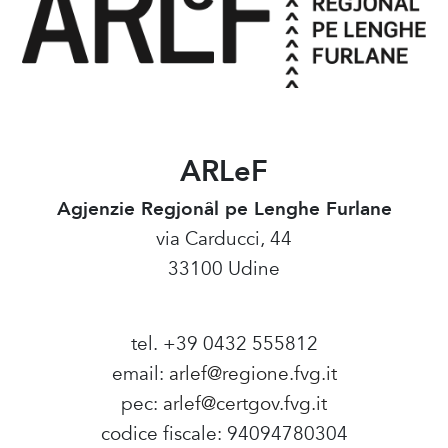
ARLeF
Agjenzie Regjonâl pe Lenghe Furlane
via Carducci, 44
33100 Udine
tel. +39 0432 555812
email:
arlef@regione.fvg.it
pec:
arlef@certgov.fvg.it
codice fiscale: 94094780304