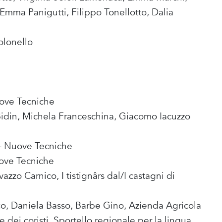
 Emma Panigutti, Filippo Tonellotto, Dalia
olonello
ove Tecniche
Bidin, Michela Franceschina, Giacomo Iacuzzo
– Nuove Tecniche
ove Tecniche
azzo Carnico, I tistignârs dal/I castagni di
co, Daniela Basso, Barbe Gino, Azienda Agricola
 dei coristi, Sportello regionale per la lingua