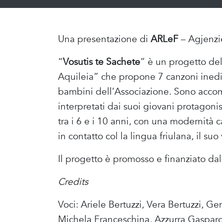
Una presentazione di
ARLeF
– Agjenzi
“
Vosutis te Sachete
” è un progetto de
Aquileia” che propone 7 canzoni inedite
bambini dell’Associazione. Sono accom
interpretati dai suoi giovani protagon
tra i 6 e i 10 anni, con una modernità 
in contatto col la lingua friulana, il su
Il progetto è promosso e finanziato da
Credits
Voci: Ariele Bertuzzi, Vera Bertuzzi, G
Michela Franceschina, Azzurra Gasparo