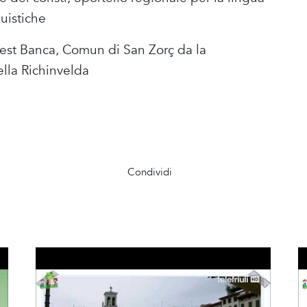
guistiche
vest Banca, Comun di San Zorç da la
lla Richinvelda
Condividi