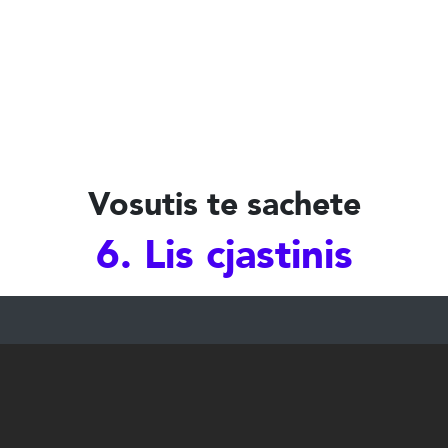
Vosutis te sachete
6. Lis cjastinis