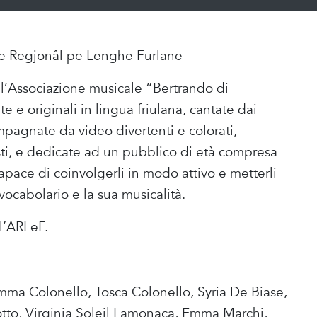
e Regjonâl pe Lenghe Furlane
ll’Associazione musicale “Bertrando di
 e originali in lingua friulana, cantate dai
pagnate da video divertenti e colorati,
isti, e dedicate ad un pubblico di età compresa
capace di coinvolgerli in modo attivo e metterli
o vocabolario e la sua musicalità.
ll’ARLeF.
emma Colonello, Tosca Colonello, Syria De Biase,
tto, Virginia Soleil Lamonaca, Emma Marchi,