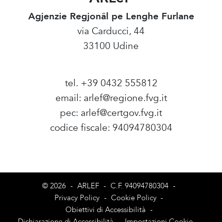
Agjenzie Regjonâl pe Lenghe Furlane
via Carducci, 44
33100 Udine
tel. +39 0432 555812
email:
arlef@regione.fvg.it
pec:
arlef@certgov.fvg.it
codice fiscale: 94094780304
Amministrazione Trasparente
© 2026
-
ARLEF
-
C.F. 94094780304
-
Privacy Policy
-
Cookie Policy
-
Obiettivi di Accessibilità
-
Dichiarazione di Accessibilità
-
Impostazioni Cookie
-