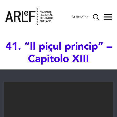
Italiano
41. “Il piçul princip” –
Capitolo XIII