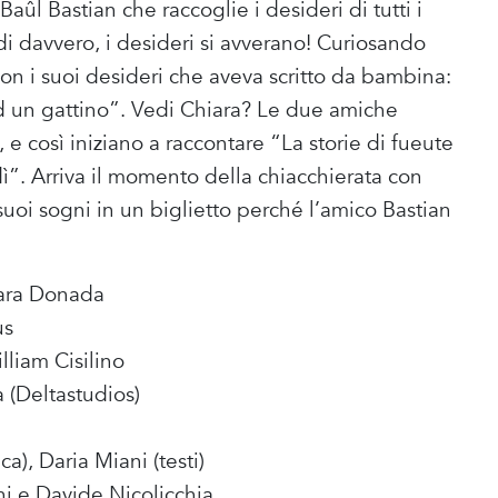
Baûl Bastian che raccoglie i desideri di tutti i
di davvero, i desideri si avverano! Curiosando
o con i suoi desideri che aveva scritto da bambina:
ed un gattino”. Vedi Chiara? Le due amiche
, e così iniziano a raccontare “La storie di fueute
dì”. Arriva il momento della chiacchierata con
i suoi sogni in un biglietto perché l’amico Bastian
hiara Donada
us
liam Cisilino
 (Deltastudios)
a), Daria Miani (testi)
ni e Davide Nicolicchia