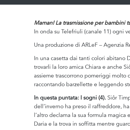
Maman! La trasmissione per bambini tut
In onda su Telefriuli (canale 11) ogni v
Una produzione di ARLeF – Agenzia Regi
In una casetta dai tanti colori abitano 
trovarli la loro amica Chiara e anche 
assieme trascorrono pomeriggi molto d
raccontando barzellette e leggendo sto
In questa puntata: I sogni (4).
Siôr Timp
dell’inverno ha preso il raffreddore, h
l’altro declama la sua formula magica e
Daria e la trova in soffitta mentre guarda