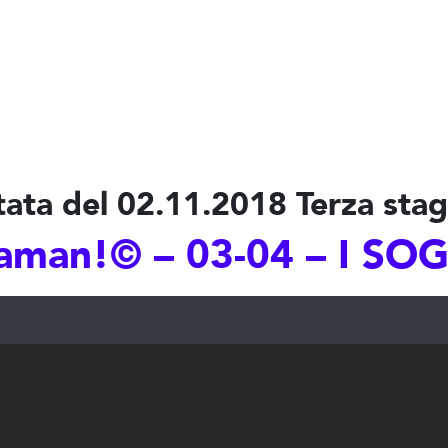
ata del 02.11.2018 Terza sta
man!© – 03-04 – I SO