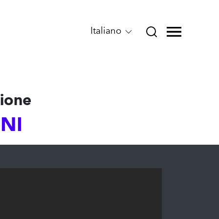
Italiano
gione
GNI