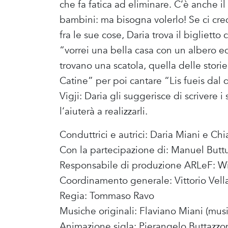
che fa fatica ad eliminare. C’è anche il 
bambini: ma bisogna volerlo! Se ci cre
fra le sue cose, Daria trova il bigliett
“vorrei una bella casa con un albero 
trovano una scatola, quella delle storie
Catine” per poi cantare “Lis fueis dal 
Vigji: Daria gli suggerisce di scrivere 
l’aiuterà a realizzarli.
Conduttrici e autrici: Daria Miani e C
Con la partecipazione di: Manuel Butt
Responsabile di produzione ARLeF: Wil
Coordinamento generale: Vittorio Vella
Regia: Tommaso Ravo
Musiche originali: Flaviano Miani (music
Animazione sigla: Pierangelo Buttazzo