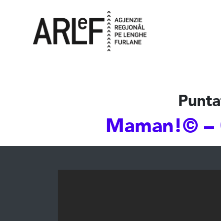
Punta
Maman!© – 