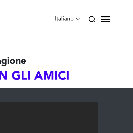
Italiano
agione
N GLI AMICI