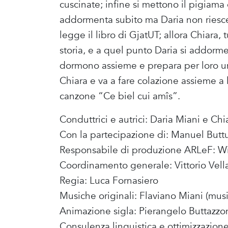
cuscinate; infine si mettono il pigiama 
addormenta subito ma Daria non riesce 
legge il libro di GjatUT; allora Chiara,
storia, e a quel punto Daria si addorm
dormono assieme e prepara per loro una
Chiara e va a fare colazione assieme a l
canzone “Ce biel cui amîs”.
Conduttrici e autrici: Daria Miani e C
Con la partecipazione di: Manuel Butt
Responsabile di produzione ARLeF: Wil
Coordinamento generale: Vittorio Vella
Regia: Luca Fornasiero
Musiche originali: Flaviano Miani (music
Animazione sigla: Pierangelo Buttazzo
Consulenza linguistica e ottimizzazione