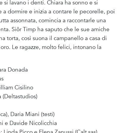
e si lavano i denti. Chiara ha sonno e si
a dormire e inizia a contare le pecorelle, poi
 tutta assonnata, comincia a raccontarle una
enta. Siôr Timp ha saputo che le sue amiche
 torta, così suona il campanello a casa di
oro. Le ragazze, molto felici, intonano la
hiara Donada
us
liam Cisilino
 (Deltastudios)
a), Daria Miani (testi)
ni e Davide Nicolicchia
: Linda Picco e Elena Zanussi (Calt sas)