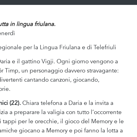
ta in lingua friulana.
enerdì
onale per la Lingua Friulana e di Telefriuli
Daria e il gattino Vigji. Ogni giorno vengono a
Siôr Timp, un personaggio davvero stravagante:
ivertenti cantando canzoni, giocando,
rie.
ici (22).
Chiara telefona a Daria e la invita a
zia a preparare la valigia con tutto l’occorrente
, i tappi per le orecchie, il gioco del Memory e le
e amiche giocano a Memory e poi fanno la lotta a