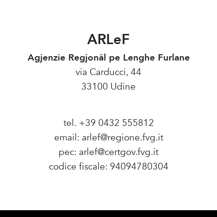
ARLeF
Agjenzie Regjonâl pe Lenghe Furlane
via Carducci, 44
33100 Udine
tel. +39 0432 555812
email:
arlef@regione.fvg.it
pec:
arlef@certgov.fvg.it
codice fiscale: 94094780304
Amministrazione Trasparente