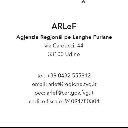
ARLeF
Agjenzie Regjonâl pe Lenghe Furlane
via Carducci, 44
33100 Udine
tel. +39 0432 555812
email:
arlef@regione.fvg.it
pec:
arlef@certgov.fvg.it
codice fiscale: 94094780304
Amministrazione Trasparente