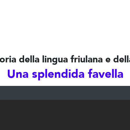
ria della lingua friulana e del
Una splendida favella