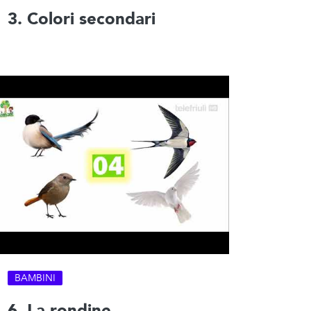
3. Colori secondari
BAMBINI
6. La rondine