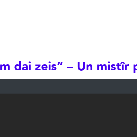
m dai zeis” – Un mistîr