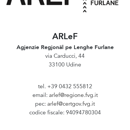
ARLeF
Agjenzie Regjonâl pe Lenghe Furlane
via Carducci, 44
33100 Udine
tel. +39 0432 555812
email:
arlef@regione.fvg.it
pec:
arlef@certgov.fvg.it
codice fiscale: 94094780304
Amministrazione Trasparente