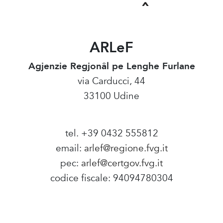
ARLeF
Agjenzie Regjonâl pe Lenghe Furlane
via Carducci, 44
33100 Udine
tel. +39 0432 555812
email:
arlef@regione.fvg.it
pec:
arlef@certgov.fvg.it
codice fiscale: 94094780304
Amministrazione Trasparente