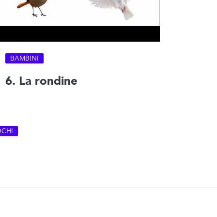
BAMBINI
6. La rondine
OCHI