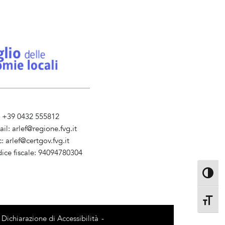
l. +39 0432 555812
ail:
arlef@regione.fvg.it
c:
arlef@certgov.fvg.it
dice fiscale: 94094780304
ministrazione Trasparente
Attiva/d
Attiva/
Dichiarazione di Accessibilità
-