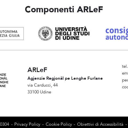
Componenti ARLeF
te
ARLeF
em
Agjenzie Regjonâl pe Lenghe Furlane
pe
via Carducci, 44
co
33100 Udine
Am
80304
-
Privacy Policy
-
Cookie Policy
-
Obiettivi di Accessibilità
-