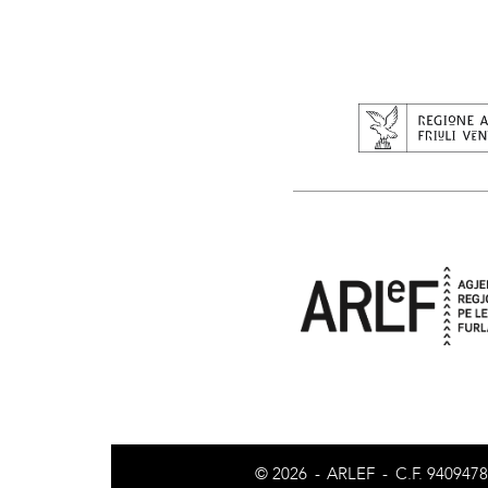
© 2026
-
ARLEF
-
C.F. 940947