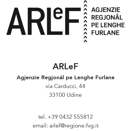
ARLeF
Agjenzie Regjonâl pe Lenghe Furlane
via Carducci, 44
33100 Udine
tel. +39 0432 555812
email:
arlef@regione.fvg.it