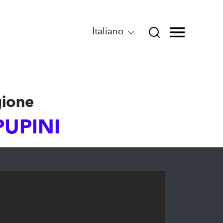
Italiano
gione
PUPINI