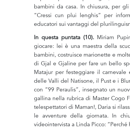
bambini da casa. In chiusura, per gli
“Cressi cun plui lenghis” per inform
educatori sui vantaggi del plurilinguis
In questa puntata (10).
Miriam Pupini
giocare: lei è una maestra della scuol
bambini, costruisce marionette e molte
di Gjal e Gjaline per fare un bello s
Matajur per festeggiare il carnevale 
delle Valli del Natisone, il Pust e i 
con “99 Peraulis”, insegnato un nuov
gallina nella rubrica di Master Cogo 
telespettatori di Maman!, Daria si rilass
le avventure della giornata. In ch
videointervista a Linda Picco: “Perché ha