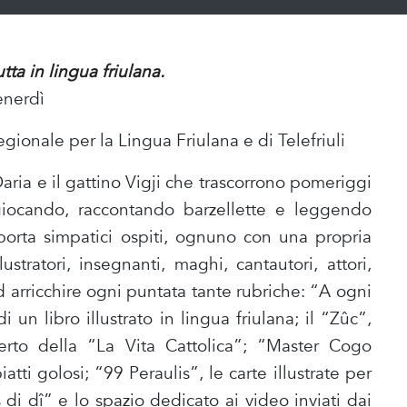
ta in lingua friulana.
enerdì
onale per la Lingua Friulana e di Telefriuli
Daria e il gattino Vigji che trascorrono pomeriggi
giocando, raccontando barzellette e leggendo
 porta simpatici ospiti, ognuno con una propria
illustratori, insegnanti, maghi, cantautori, attori,
 Ad arricchire ogni puntata tante rubriche: “A ogni
di un libro illustrato in lingua friulana; il “Zûc”,
serto della “La Vita Cattolica”; “Master Cogo
atti golosi; “99 Peraulis”, le carte illustrate per
 di dî” e lo spazio dedicato ai video inviati dai