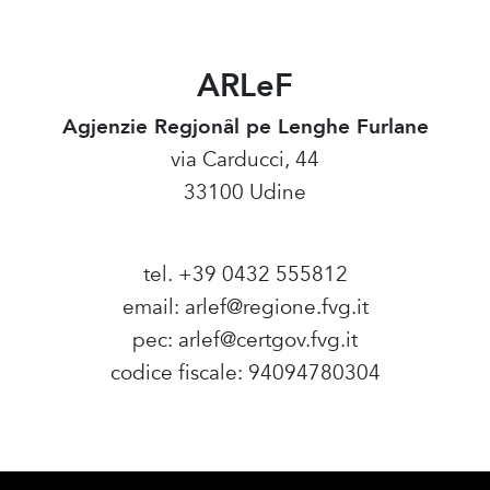
ARLeF
Agjenzie Regjonâl pe Lenghe Furlane
via Carducci, 44
33100 Udine
tel. +39 0432 555812
email:
arlef@regione.fvg.it
pec:
arlef@certgov.fvg.it
codice fiscale: 94094780304
Amministrazione Trasparente