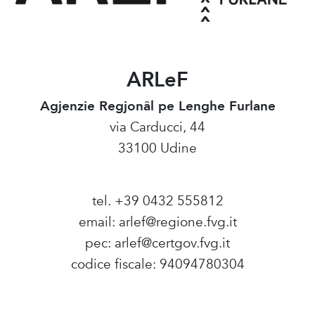
ARLeF
Agjenzie Regjonâl pe Lenghe Furlane
via Carducci, 44
33100 Udine
tel. +39 0432 555812
email:
arlef@regione.fvg.it
pec:
arlef@certgov.fvg.it
codice fiscale: 94094780304
Amministrazione Trasparente