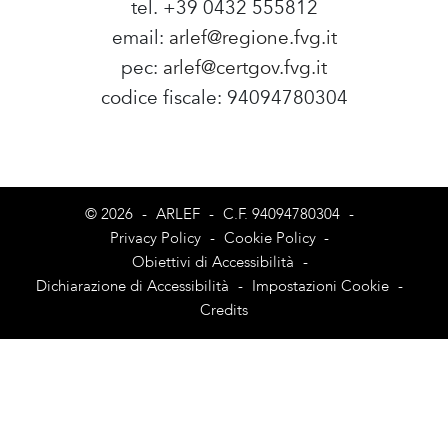
tel. +39 0432 555812
email:
arlef@regione.fvg.it
pec:
arlef@certgov.fvg.it
codice fiscale: 94094780304
Amministrazione Trasparente
© 2026
-
ARLEF
-
C.F. 94094780304
-
Privacy Policy
-
Cookie Policy
-
Obiettivi di Accessibilità
-
Dichiarazione di Accessibilità
-
Impostazioni Cookie
-
Credits