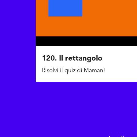
120. Il rettangolo
Risolvi il quiz di Maman!