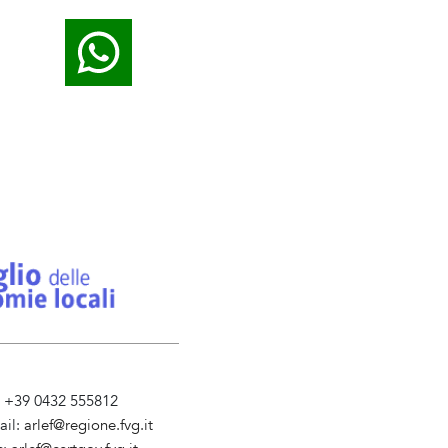
l. +39 0432 555812
ail:
arlef@regione.fvg.it