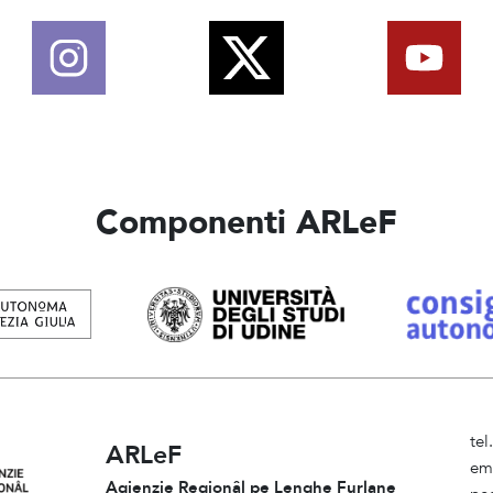
Componenti ARLeF
te
ARLeF
em
Agjenzie Regjonâl pe Lenghe Furlane