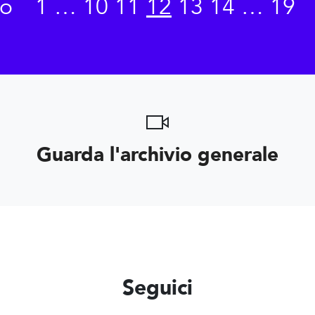
ro
1
…
10
11
12
13
14
…
19
Guarda l'archivio generale
Seguici