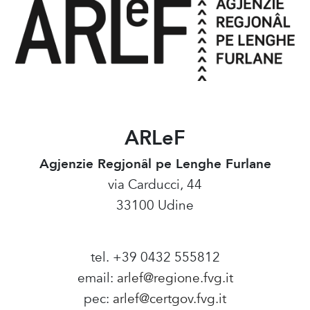
ARLeF
Agjenzie Regjonâl pe Lenghe Furlane
via Carducci, 44
33100 Udine
tel. +39 0432 555812
email:
arlef@regione.fvg.it
pec:
arlef@certgov.fvg.it