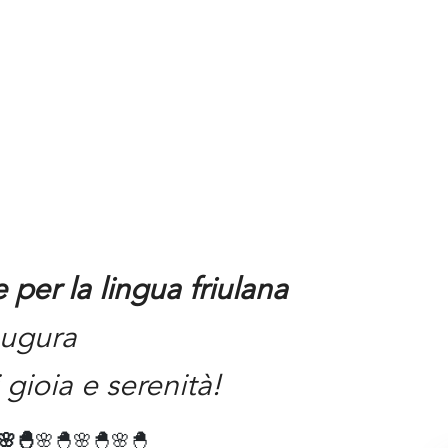
per la lingua friulana
augura
 gioia e serenità!
🌸🐣
🌸🐣🌸🐣🌸🐣