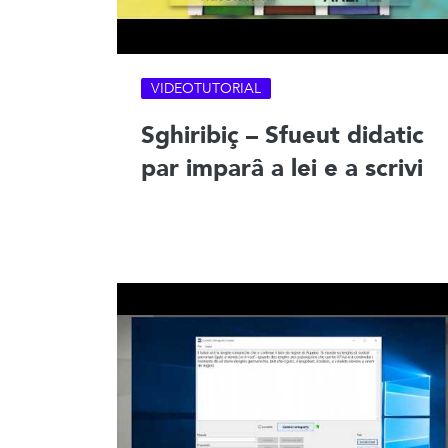
VIDEOTUTORIAL
Sghiribiç – Sfueut didatic
par imparâ a lei e a scrivi