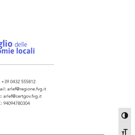
l. +39 0432 555812
ail:
arlef@regione.fvg.it
c:
arlef@certgov.fvg.it
C: 94094780304
ministrazione Trasparente
Toggle 
Toggle 