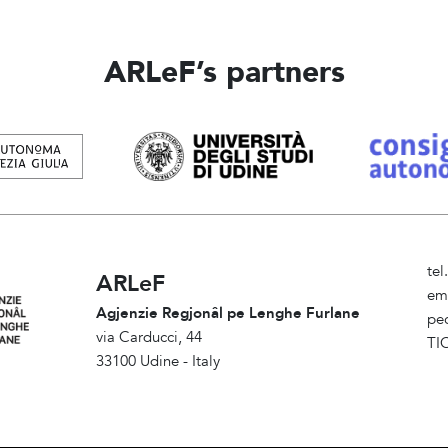
ARLeF’s partners
te
ARLeF
em
Agjenzie Regjonâl pe Lenghe Furlane
pe
via Carducci, 44
TI
33100 Udine - Italy
Am