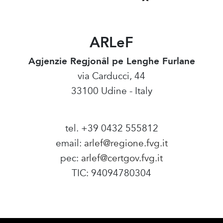
ARLeF
Agjenzie Regjonâl pe Lenghe Furlane
via Carducci, 44
33100 Udine - Italy
tel. +39 0432 555812
email:
arlef@regione.fvg.it
pec:
arlef@certgov.fvg.it
TIC: 94094780304
Amministrazione Trasparente