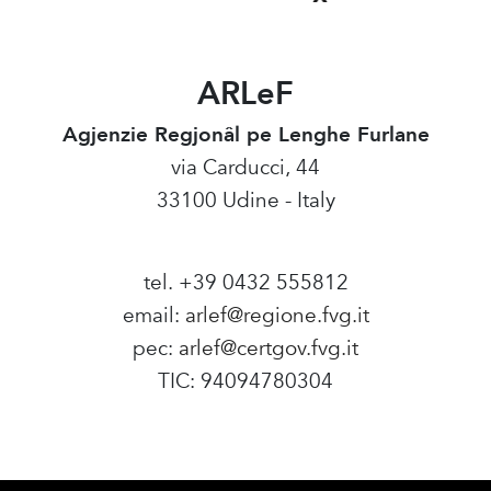
ARLeF
Agjenzie Regjonâl pe Lenghe Furlane
via Carducci, 44
33100 Udine - Italy
tel. +39 0432 555812
email:
arlef@regione.fvg.it
pec:
arlef@certgov.fvg.it
TIC: 94094780304
Amministrazione Trasparente