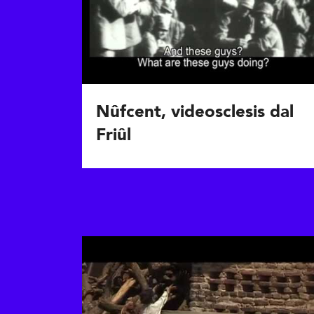
Nûfcent, videosclesis dal
Friûl