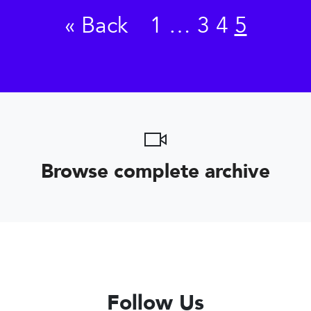
«
Back
1
…
3
4
5
Browse complete archive
Follow Us