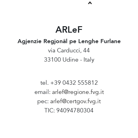
ARLeF
Agjenzie Regjonâl pe Lenghe Furlane
via Carducci, 44
33100 Udine - Italy
tel. +39 0432 555812
email:
arlef@regione.fvg.it
pec:
arlef@certgov.fvg.it
TIC: 94094780304
Amministrazione Trasparente