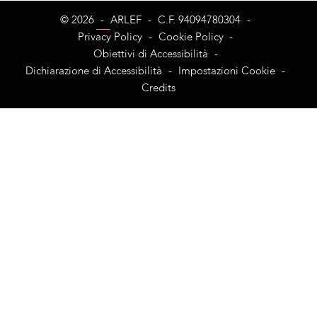
© 2026
-
ARLEF
-
C.F. 94094780304
-
Privacy Policy
-
Cookie Policy
-
Obiettivi di Accessibilità
-
Dichiarazione di Accessibilità
-
Impostazioni Cookie
-
Credits