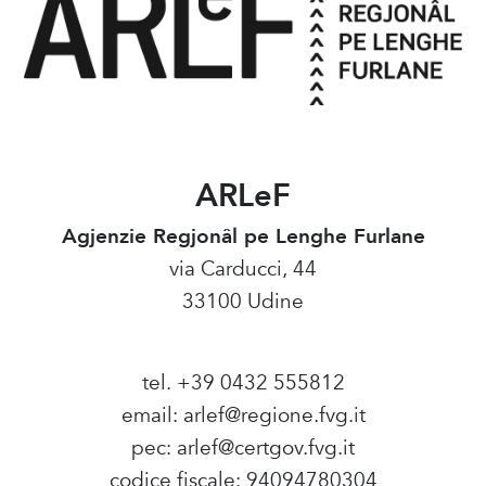
ARLeF
Agjenzie Regjonâl pe Lenghe Furlane
via Carducci, 44
33100 Udine
tel. +39 0432 555812
email:
arlef@regione.fvg.it
pec:
arlef@certgov.fvg.it
codice fiscale: 94094780304