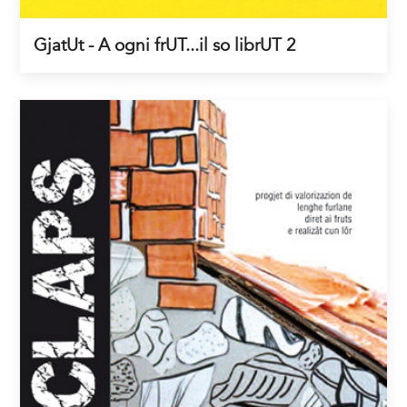
GjatUt - A ogni frUT...il so librUT 2