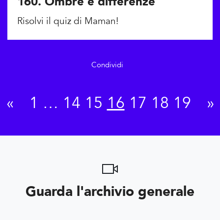
160. Ombre e differenze
Risolvi il quiz di Maman!
Condividi
«
1
…
14
15
16
17
18
19
»
Guarda l'archivio generale