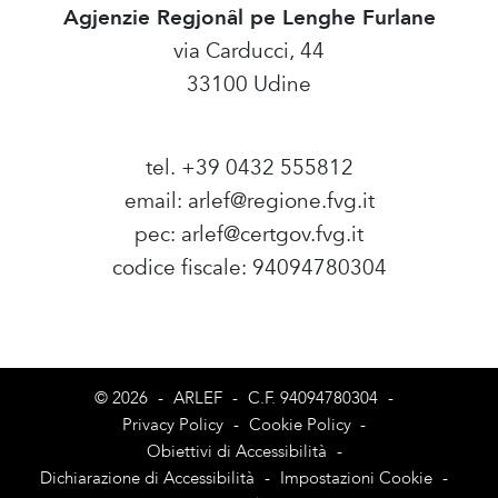
Agjenzie Regjonâl pe Lenghe Furlane
via Carducci, 44
33100 Udine
tel. +39 0432 555812
email:
arlef@regione.fvg.it
pec:
arlef@certgov.fvg.it
codice fiscale: 94094780304
Amministrazione Trasparente
© 2026
-
ARLEF
-
C.F. 94094780304
-
Privacy Policy
-
Cookie Policy
-
Obiettivi di Accessibilità
-
Dichiarazione di Accessibilità
-
Impostazioni Cookie
-