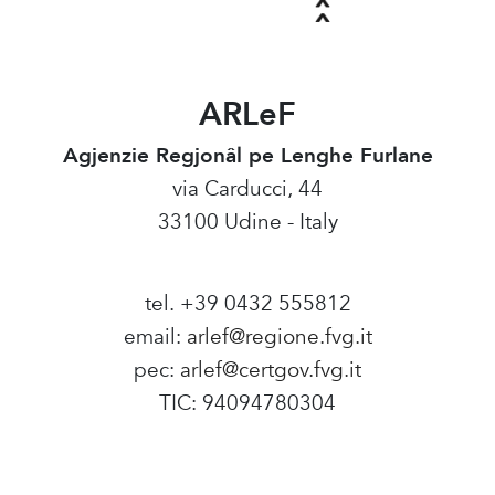
ARLeF
Agjenzie Regjonâl pe Lenghe Furlane
via Carducci, 44
33100 Udine - Italy
tel. +39 0432 555812
email:
arlef@regione.fvg.it
pec:
arlef@certgov.fvg.it
TIC: 94094780304
Amministrazione Trasparente