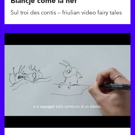
Blancje come la nêf
Sul troi des contis – friulian video fairy tales