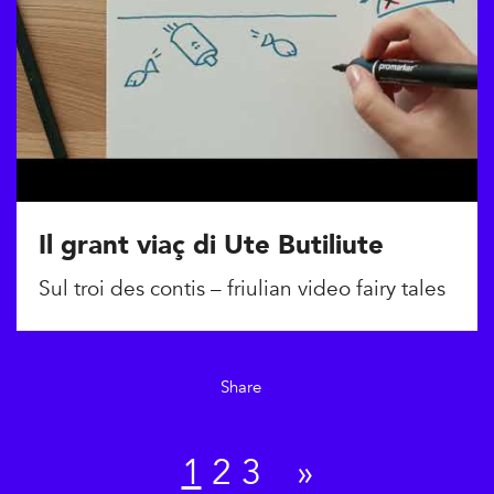
Il grant viaç di Ute Butiliute
Sul troi des contis – friulian video fairy tales
Share
1
2
3
»