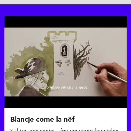
Blancje come la nêf
Sul troi des contis – friulian video fairy tales