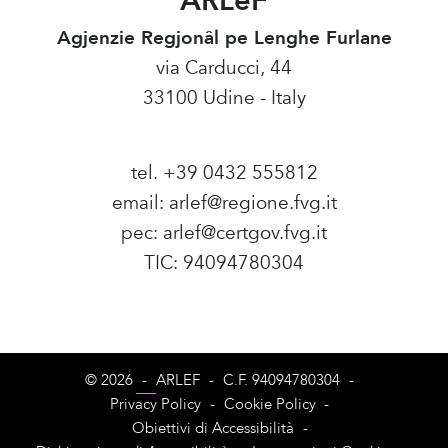
ARLeF
Agjenzie Regjonâl pe Lenghe Furlane
via Carducci, 44
33100 Udine - Italy
tel. +39 0432 555812
email:
arlef@regione.fvg.it
pec:
arlef@certgov.fvg.it
TIC: 94094780304
Amministrazione Trasparente
© 2026
-
ARLEF
-
C.F. 94094780304
-
Privacy Policy
-
Cookie Policy
-
Obiettivi di Accessibilità
-