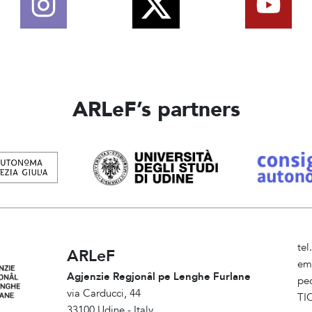
ARLeF’s partners
te
ARLeF
em
Agjenzie Regjonâl pe Lenghe Furlane
pe
via Carducci, 44
TI
33100 Udine - Italy