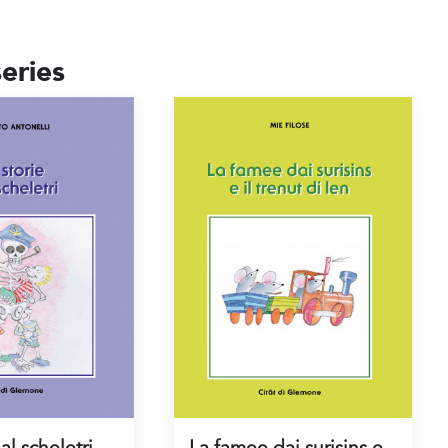
eries
al scheletri
La famee dai surisins e