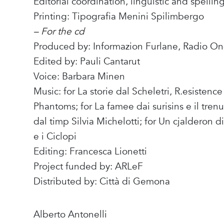
Editorial coordination, linguistic and spellin
Printing: Tipografia Menini Spilimbergo
– For the cd
Produced by: Informazion Furlane, Radio On
Edited by: Pauli Cantarut
Voice: Barbara Minen
Music: for La storie dal Scheletri, R.esistenc
Phantoms; for La famee dai surisins e il tren
dal timp Silvia Michelotti; for Un cjalderon di f
e i Ciclopi
Editing: Francesca Lionetti
Project funded by: ARLeF
Distributed by: Città di Gemona
Alberto Antonelli