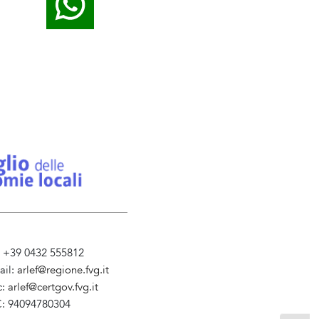
l. +39 0432 555812
ail:
arlef@regione.fvg.it
c:
arlef@certgov.fvg.it
C: 94094780304