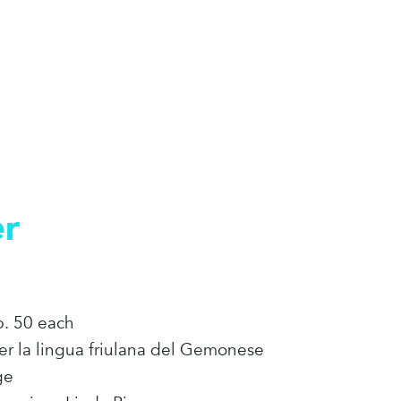
er
p. 50 each
er la lingua friulana del Gemonese
ge