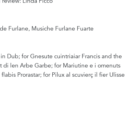
g review: Linda Picco
de Furlane, Musiche Furlane Fuarte
e in Dub; for Gnesute cuintriaiar Francis and the
ut di len Arbe Garbe; for Mariutine e i omenuts
labis Prorastar; for Pilux al scuvierç il fier Ulisse