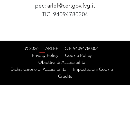
pec:
arlef@certgov.fvg.it
TIC: 94094780304
Amministrazione Trasparente
© 2026
-
ARLEF
-
C.F. 94094780304
-
Privacy Policy
-
Cookie Policy
-
Obiettivi di Accessibilità
-
Dichiarazione di Accessibilità
-
Impostazioni Cookie
-
Credits