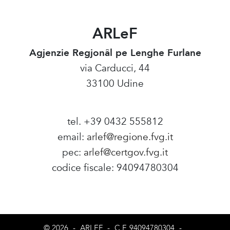
ARLeF
Agjenzie Regjonâl pe Lenghe Furlane
via Carducci, 44
33100 Udine
tel. +39 0432 555812
email:
arlef@regione.fvg.it
pec:
arlef@certgov.fvg.it
codice fiscale: 94094780304
Amministrazione Trasparente
© 2026
-
ARLEF
-
C.F. 94094780304
-